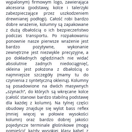
wypalonym) firmowym logo, zawierająca
akcesoria (podstawy, kolce i talerzyki
zabezpieczające przez uszkodzeniem
drewnianej podłogi). Całość robi bardzo
dobre wrażenie, kolumny są zapakowane
z dużą dbałością o ich bezpieczeństwo
podczas transportu. Po rozpakowaniu
ponownie nasze pierwsze wrażenie jest
bardzo pozytywne, wykonanie
zewnętrzne jest niezwykle precyzyjne, a
po dokładnych oględzinach nie widać
absolutnie żadnych niedociągnięć,
okleina jest położona z dbałością o
najmniejsze szczegóły (mamy tu do
czynienia z syntetyczną okleiną). Kolumny
są posadowione na dwóch masywnych
„szynach”, do których są wkręcane kolce
(całość stanowi bardzo stabilną podstawę
dla każdej z kolumn). Na tylnej części
obudowy znajduje się wylot bass reflex
(mniej więcej w połowie wysokości
kolumn) oraz bardzo dobrej jakości
pojedyncze terminale głośnikowe (mogą
pomieścić każdy wysokiej klasy kabel z