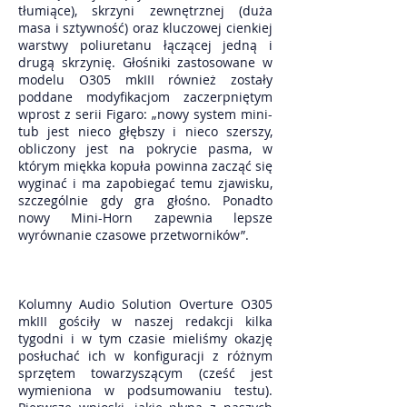
tłumiące), skrzyni zewnętrznej (duża
masa i sztywność) oraz kluczowej cienkiej
warstwy poliuretanu łączącej jedną i
drugą skrzynię. Głośniki zastosowane w
modelu O305 mkIII również zostały
poddane modyfikacjom zaczerpniętym
wprost z serii Figaro: „nowy system mini-
tub jest nieco głębszy i nieco szerszy,
obliczony jest na pokrycie pasma, w
którym miękka kopuła powinna zacząć się
wyginać i ma zapobiegać temu zjawisku,
szczególnie gdy gra głośno. Ponadto
nowy Mini-Horn zapewnia lepsze
wyrównanie czasowe przetworników”.
Kolumny Audio Solution Overture O305
mkIII gościły w naszej redakcji kilka
tygodni i w tym czasie mieliśmy okazję
posłuchać ich w konfiguracji z różnym
sprzętem towarzyszącym (cześć jest
wymieniona w podsumowaniu testu).