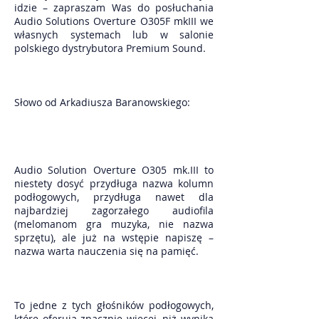
idzie – zapraszam Was do posłuchania
Audio Solutions Overture O305F mkIII we
własnych systemach lub w salonie
polskiego dystrybutora Premium Sound.
Słowo od Arkadiusza Baranowskiego:
Audio Solution Overture O305 mk.III to
niestety dosyć przydługa nazwa kolumn
podłogowych, przydługa nawet dla
najbardziej zagorzałego audiofila
(melomanom gra muzyka, nie nazwa
sprzętu), ale już na wstępie napiszę –
nazwa warta nauczenia się na pamięć.
To jedne z tych głośników podłogowych,
które oferują znacznie więcej, niż wynika