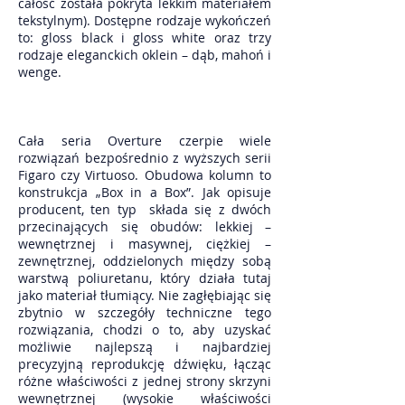
całość została pokryta lekkim materiałem
tekstylnym). Dostępne rodzaje wykończeń
to: gloss black i gloss white oraz trzy
rodzaje eleganckich oklein – dąb, mahoń i
wenge.
Cała seria Overture czerpie wiele
rozwiązań bezpośrednio z wyższych serii
Figaro czy Virtuoso. Obudowa kolumn to
konstrukcja „Box in a Box”. Jak opisuje
producent, ten typ składa się z dwóch
przecinających się obudów: lekkiej –
wewnętrznej i masywnej, ciężkiej –
zewnętrznej, oddzielonych między sobą
warstwą poliuretanu, który działa tutaj
jako materiał tłumiący. Nie zagłębiając się
zbytnio w szczegóły techniczne tego
rozwiązania, chodzi o to, aby uzyskać
możliwie najlepszą i najbardziej
precyzyjną reprodukcję dźwięku, łącząc
różne właściwości z jednej strony skrzyni
wewnętrznej (wysokie właściwości