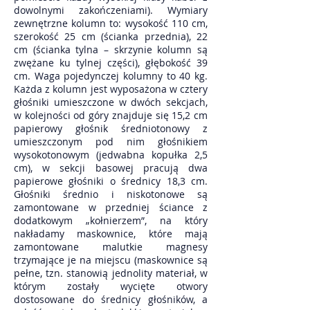
dowolnymi zakończeniami). Wymiary
zewnętrzne kolumn to: wysokość 110 cm,
szerokość 25 cm (ścianka przednia), 22
cm (ścianka tylna – skrzynie kolumn są
zwężane ku tylnej części), głębokość 39
cm. Waga pojedynczej kolumny to 40 kg.
Każda z kolumn jest wyposażona w cztery
głośniki umieszczone w dwóch sekcjach,
w kolejności od góry znajduje się 15,2 cm
papierowy głośnik średniotonowy z
umieszczonym pod nim głośnikiem
wysokotonowym (jedwabna kopułka 2,5
cm), w sekcji basowej pracują dwa
papierowe głośniki o średnicy 18,3 cm.
Głośniki średnio i niskotonowe są
zamontowane w przedniej ściance z
dodatkowym „kołnierzem”, na który
nakładamy maskownice, które mają
zamontowane malutkie magnesy
trzymające je na miejscu (maskownice są
pełne, tzn. stanowią jednolity materiał, w
którym zostały wycięte otwory
dostosowane do średnicy głośników, a