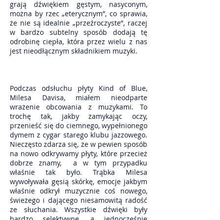
grają dźwiękiem gęstym, nasyconym,
można by rzec „eterycznym”, co sprawia,
że nie są idealnie „przeźroczyste”, raczej
w bardzo subtelny sposób dodają tę
odrobinę ciepła, która przez wielu z nas
jest nieodłącznym składnikiem muzyki.
Podczas odsłuchu płyty Kind of Blue,
Milesa Davisa, miałem nieodparte
wrażenie obcowania z muzykami. To
trochę tak, jakby zamykając oczy,
przenieść się do ciemnego, wypełnionego
dymem z cygar starego klubu jazzowego.
Nieczęsto zdarza się, że w pewien sposób
na nowo odkrywamy płyty, które przecież
dobrze znamy, a w tym przypadku
właśnie tak było. Trąbka Milesa
wywoływała gęsią skórkę, emocje jakbym
właśnie odkrył muzycznie coś nowego,
świeżego i dającego niesamowitą radość
ze słuchania. Wszystkie dźwięki były
bardzo selektywne, a jednocześnie