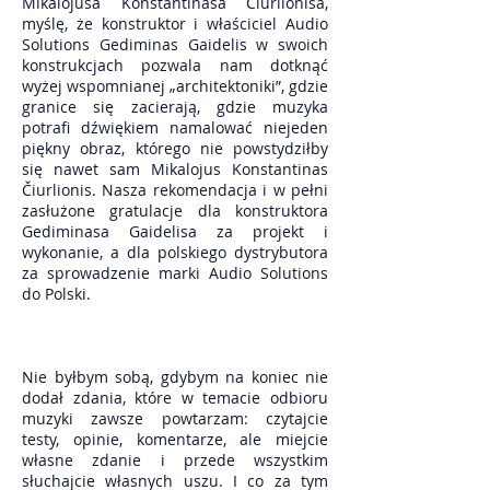
Mikalojusa Konstantinasa Čiurlionisa,
myślę, że konstruktor i właściciel Audio
Solutions Gediminas Gaidelis w swoich
konstrukcjach pozwala nam dotknąć
wyżej wspomnianej „architektoniki”, gdzie
granice się zacierają, gdzie muzyka
potrafi dźwiękiem namalować niejeden
piękny obraz, którego nie powstydziłby
się nawet sam Mikalojus Konstantinas
Čiurlionis. Nasza rekomendacja i w pełni
zasłużone gratulacje dla konstruktora
Gediminasa Gaidelisa za projekt i
wykonanie, a dla polskiego dystrybutora
za sprowadzenie marki Audio Solutions
do Polski.
Nie byłbym sobą, gdybym na koniec nie
dodał zdania, które w temacie odbioru
muzyki zawsze powtarzam: czytajcie
testy, opinie, komentarze, ale miejcie
własne zdanie i przede wszystkim
słuchajcie własnych uszu. I co za tym