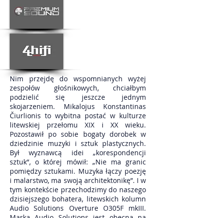
Nim przejdę do wspomnianych wyżej
zespołów głośnikowych, chciałbym
podzielić się jeszcze jednym
skojarzeniem. Mikalojus Konstantinas
Čiurlionis to wybitna postać w kulturze
litewskiej przełomu XIX i XX wieku.
Pozostawił po sobie bogaty dorobek w
dziedzinie muzyki i sztuk plastycznych.
Był wyznawcą idei „korespondencji
sztuk”, o której mówił: „Nie ma granic
pomiędzy sztukami. Muzyka łączy poezję
i malarstwo, ma swoją architektonikę”. I w
tym kontekście przechodzimy do naszego
dzisiejszego bohatera, litewskich kolumn
Audio Solutions Overture O305F mkIII.
Marka Audio Solutions jest obecna na