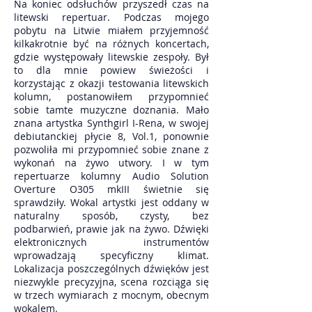
Na koniec odsłuchów przyszedł czas na
litewski repertuar. Podczas mojego
pobytu na Litwie miałem przyjemność
kilkakrotnie być na różnych koncertach,
gdzie występowały litewskie zespoły. Był
to dla mnie powiew świeżości i
korzystając z okazji testowania litewskich
kolumn, postanowiłem przypomnieć
sobie tamte muzyczne doznania. Mało
znana artystka Synthgirl I-Rena, w swojej
debiutanckiej płycie 8, Vol.1, ponownie
pozwoliła mi przypomnieć sobie znane z
wykonań na żywo utwory. I w tym
repertuarze kolumny Audio Solution
Overture O305 mkIII świetnie się
sprawdziły. Wokal artystki jest oddany w
naturalny sposób, czysty, bez
podbarwień, prawie jak na żywo. Dźwięki
elektronicznych instrumentów
wprowadzają specyficzny klimat.
Lokalizacja poszczególnych dźwięków jest
niezwykle precyzyjna, scena rozciąga się
w trzech wymiarach z mocnym, obecnym
wokalem.