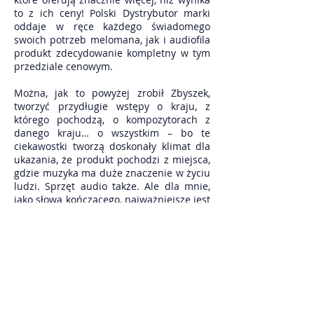
to z ich ceny! Polski Dystrybutor marki
oddaje w ręce każdego świadomego
swoich potrzeb melomana, jak i audiofila
produkt zdecydowanie kompletny w tym
przedziale cenowym.
Można, jak to powyżej zrobił Zbyszek,
tworzyć przydługie wstępy o kraju, z
którego pochodzą, o kompozytorach z
danego kraju… o wszystkim – bo te
ciekawostki tworzą doskonały klimat dla
ukazania, że produkt pochodzi z miejsca,
gdzie muzyka ma duże znaczenie w życiu
ludzi. Sprzęt audio także. Ale dla mnie,
jako słowa kończącego, najważniejsze jest
w kilku słowach przedstawienie swoich
„racji” i pokazanie, że Overture O305 mk.
III to głośnik podłogowy o wręcz
fenomenalnej scenie, doskonałym
rozłożeniu instrumentów i w połączeniu z
redakcyjnym sprzętem (tu mowa o
Lyngdorfie TDAI 3400) trudno będzie
konkurencji rywalizować z tymi