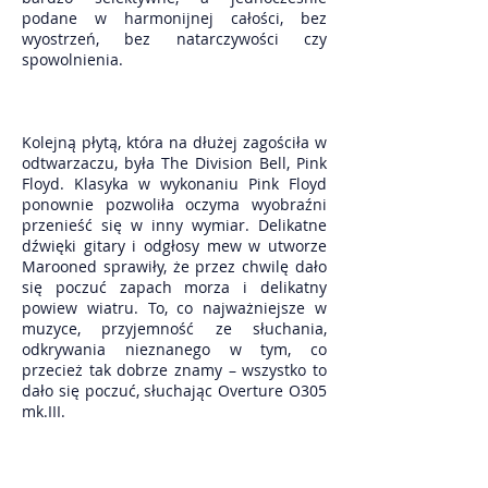
podane w harmonijnej całości, bez
wyostrzeń, bez natarczywości czy
spowolnienia.
Kolejną płytą, która na dłużej zagościła w
odtwarzaczu, była The Division Bell, Pink
Floyd. Klasyka w wykonaniu Pink Floyd
ponownie pozwoliła oczyma wyobraźni
przenieść się w inny wymiar. Delikatne
dźwięki gitary i odgłosy mew w utworze
Marooned sprawiły, że przez chwilę dało
się poczuć zapach morza i delikatny
powiew wiatru. To, co najważniejsze w
muzyce, przyjemność ze słuchania,
odkrywania nieznanego w tym, co
przecież tak dobrze znamy – wszystko to
dało się poczuć, słuchając Overture O305
mk.III.