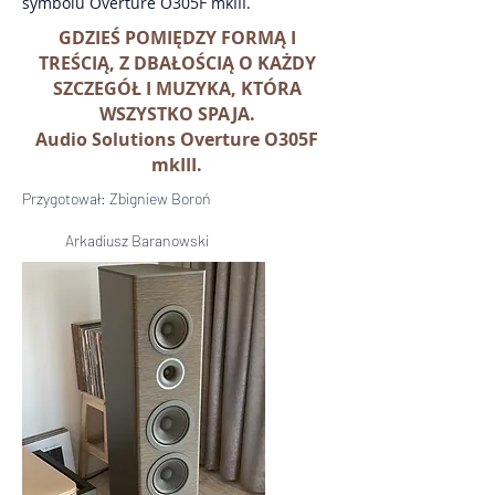
symbolu Overture O305F mkIII.
GDZIEŚ POMIĘDZY FORMĄ I
TREŚCIĄ, Z DBAŁOŚCIĄ O KAŻDY
SZCZEGÓŁ I MUZYKA, KTÓRA
WSZYSTKO SPAJA.
Audio Solutions Overture O305F
mkIII.
Przygotował: Zbigniew Boroń
Arkadiusz Baranowski