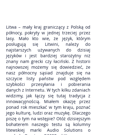
Litwa – mały kraj graniczący z Polską od
północy, pokryty w jednej trzeciej przez
lasy. Mało kto wie, że język, którym
posługują się Litwini, należy do
najstarszych używanych do dzisiaj
języków i jest bardziej starożytny niż
znany nam grecki czy łaciński. Z historii
najnowszej możemy się dowiedzieć, że
nasz północny sąsiad znajduje się na
szczycie listy państw pod względem
szybkości przesyłania i pobierania
danych z Internetu. W tych kilku zdaniach
widzimy, jak łączy się tutaj tradycja z
innowacyjnością. Miałem okazję przez
ponad rok mieszkać w tym kraju, poznać
jego kulturę, ludzi oraz muzykę. Dlaczego
piszę o tym na wstępie? Otóż dzisiejszym
bohaterem naszego testu są kolumny
litewskiej marki Audio Solutions o