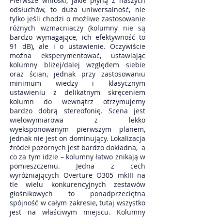
Pierwsze wnioski, jakie płyną z naszych
odsłuchów, to duża uniwersalność, nie
tylko jeśli chodzi o możliwe zastosowanie
różnych wzmacniaczy (kolumny nie są
bardzo wymagające, ich efektywność to
91 dB), ale i o ustawienie. Oczywiście
można eksperymentować, ustawiając
kolumny bliżej/dalej względem siebie
oraz ścian, jednak przy zastosowaniu
minimum wiedzy i klasycznym
ustawieniu z delikatnym skręceniem
kolumn do wewnątrz otrzymujemy
bardzo dobrą stereofonię. Scena jest
wielowymiarowa z lekko
wyeksponowanym pierwszym planem,
jednak nie jest on dominujący. Lokalizacja
źródeł pozornych jest bardzo dokładna, a
co za tym idzie – kolumny łatwo znikają w
pomieszczeniu. Jedna z cech
wyróżniających Overture O305 mkIII na
tle wielu konkurencyjnych zestawów
głośnikowych to ponadprzeciętna
spójność w całym zakresie, tutaj wszystko
jest na właściwym miejscu. Kolumny