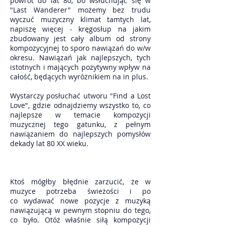
powrót do lat 80, bo wsłuchując się w
"Last Wanderer" możemy bez trudu
wyczuć muzyczny klimat tamtych lat,
napiszę więcej - kręgosłup na jakim
zbudowany jest cały album od strony
kompozycyjnej to sporo nawiązań do w/w
okresu. Nawiązań jak najlepszych, tych
istotnych i mających pozytywny wpływ na
całość, będących wyróżnikiem na in plus.
Wystarczy posłuchać utworu "Find a Lost
Love", gdzie odnajdziemy wszystko to, co
najlepsze w temacie kompozycji
muzycznej tego gatunku, z pełnym
nawiązaniem do najlepszych pomysłów
dekady lat 80 XX wieku.
Ktoś mógłby błędnie zarzucić, że w
muzyce potrzeba świeżości i po
co wydawać nowe pozycje z muzyką
nawiązującą w pewnym stopniu do tego,
co było. Otóż właśnie siłą kompozycji