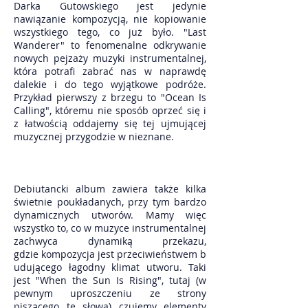
Darka Gutowskiego jest jedynie
nawiązanie kompozycją, nie kopiowanie
wszystkiego tego, co już było. "Last
Wanderer" to fenomenalne odkrywanie
nowych pejzaży muzyki instrumentalnej,
która potrafi zabrać nas w naprawdę
dalekie i do tego wyjątkowe podróże.
Przykład pierwszy z brzegu to "Ocean Is
Calling", któremu nie sposób oprzeć się i
z łatwością oddajemy się tej ujmującej
muzycznej przygodzie w nieznane.
Debiutancki album zawiera także kilka
świetnie poukładanych, przy tym bardzo
dynamicznych utworów. Mamy więc
wszystko to, co w muzyce instrumentalnej
zachwyca dynamiką przekazu,
gdzie kompozycja jest przeciwieństwem b
udującego łagodny klimat utworu. Taki
jest "When the Sun Is Rising", tutaj (w
pewnym uproszczeniu ze strony
piszącego te słowa) czujemy elementy