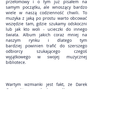
przełomowy i o tym juz pisałem na
samym początku, ale wnoszący bardzo
wiele w naszą codzienność chwili. To
muzyka z jaką po prostu warto obcować
wszędzie tam, gdzie szukamy odskoczni
lub jak kto woli - ucieczki do innego
świata. Album jakich coraz mniej na
naszym rynku i dlatego tym
bardziej powinien trafić do szerszego
odbiorcy szukającego czegoś
wyjątkowego w swojej muzycznej
bibliotece.
Wartym wzmianki jest fakt, że Darek
Gutowski zaprosił do współpracy przy
nagraniu tej płyty znakomitych muzyków
sesyjnych. Na płycie oprócz samego
GOOTOVSKIEGO grającego na
instrumentach klawiszowych, usłyszeć
można Przemysława Bartosia (gitara
basowa), Łukasza Kumańskiego
(perkusja), Mateusza Lipińskiego