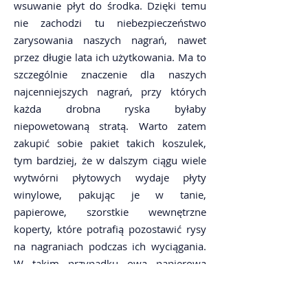
wsuwanie płyt do środka. Dzięki temu
nie zachodzi tu niebezpieczeństwo
zarysowania naszych nagrań, nawet
przez długie lata ich użytkowania. Ma to
szczególnie znaczenie dla naszych
najcenniejszych nagrań, przy których
każda drobna ryska byłaby
niepowetowaną stratą. Warto zatem
zakupić sobie pakiet takich koszulek,
tym bardziej, że w dalszym ciągu wiele
wytwórni płytowych wydaje płyty
winylowe, pakując je w tanie,
papierowe, szorstkie wewnętrzne
koperty, które potrafią pozostawić rysy
na nagraniach podczas ich wyciągania.
W takim przypadku ową papierową
kopertę należy niezwłocznie wymienić
np. na kopertę antystatyczną FLUX