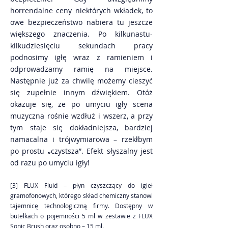
horrendalne ceny niektórych wkładek, to
owe bezpieczeństwo nabiera tu jeszcze
większego znaczenia. Po kilkunastu-
kilkudziesięciu sekundach pracy
podnosimy igłę wraz z ramieniem i
odprowadzamy ramię na miejsce.
Następnie już za chwilę możemy cieszyć
się zupełnie innym dźwiękiem. Otóż
okazuje się, że po umyciu igły scena
muzyczna rośnie wzdłuż i wszerz, a przy
tym staje się dokładniejsza, bardziej
namacalna i trójwymiarowa – rzekłbym
po prostu „czystsza”. Efekt słyszalny jest
od razu po umyciu igły!
[3] FLUX Fluid – płyn czyszczący do igieł
gramofonowych, którego skład chemiczny stanowi
tajemnicę technologiczną firmy. Dostępny w
butelkach o pojemności 5 ml w zestawie z FLUX
Sonic Brush oraz osobno – 15 ml.