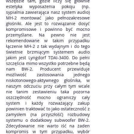
wszędzie tam, gdzie liczy się głównie
estetyka wyposażenia pokoju (np.
sypialnia zawierająca nasz system audio)
MH-2 montować jako pełnozakresowe
głośniki. Ale jest to rozwiązanie dosyć
kompromisowe i powinno być mocno
przemyślane. Na pewno nie jest
rekomendowane w takim przypadku
łączenie MH-2 z tak wydajnym i do tego
świetnie brzmiącym systemem audio
jakim jest Lyngdorf TDAI-3400. Do pełni
szczęścia mimo wszystko potrzebne będą
nam BW-2. Producent przewiduje
możliwość zastosowania jednego
niskotonowego-aktywnego głośnika, w
naszym odczuciu przy całym tym wcale
nie tanim zestawieniu taka pozorna
oszczędność mocno ograniczy cały
system i każdy rozważający zakup
powinien traktować to jako ostateczność z
zamysłem (na przyszłość) rozbudowy
systemu o dodatkowy subwoofer BW-2.
Zdecydowanie nie warto iść na żaden
kompromis w tym przypadku, wybór