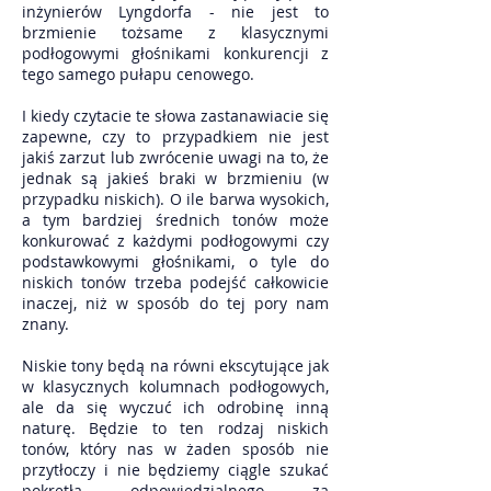
inżynierów Lyngdorfa - nie jest to
brzmienie tożsame z klasycznymi
podłogowymi głośnikami konkurencji z
tego samego pułapu cenowego.
I kiedy czytacie te słowa zastanawiacie się
zapewne, czy to przypadkiem nie jest
jakiś zarzut lub zwrócenie uwagi na to, że
jednak są jakieś braki w brzmieniu (w
przypadku niskich). O ile barwa wysokich,
a tym bardziej średnich tonów może
konkurować z każdymi podłogowymi czy
podstawkowymi głośnikami, o tyle do
niskich tonów trzeba podejść całkowicie
inaczej, niż w sposób do tej pory nam
znany.
Niskie tony będą na równi ekscytujące jak
w klasycznych kolumnach podłogowych,
ale da się wyczuć ich odrobinę inną
naturę. Będzie to ten rodzaj niskich
tonów, który nas w żaden sposób nie
przytłoczy i nie będziemy ciągle szukać
pokrętła odpowiedzialnego za