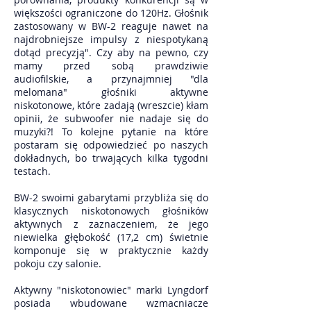
większości ograniczone do 120Hz. Głośnik
zastosowany w BW-2 reaguje nawet na
najdrobniejsze impulsy z niespotykaną
dotąd precyzją". Czy aby na pewno, czy
mamy przed sobą prawdziwie
audiofilskie, a przynajmniej "dla
melomana" głośniki aktywne
niskotonowe, które zadają (wreszcie) kłam
opinii, że subwoofer nie nadaje się do
muzyki?! To kolejne pytanie na które
postaram się odpowiedzieć po naszych
dokładnych, bo trwających kilka tygodni
testach.
BW-2 swoimi gabarytami przybliża się do
klasycznych niskotonowych głośników
aktywnych z zaznaczeniem, że jego
niewielka głębokość (17,2 cm) świetnie
komponuje się w praktycznie każdy
pokoju czy salonie.
Aktywny "niskotonowiec" marki Lyngdorf
posiada wbudowane wzmacniacze