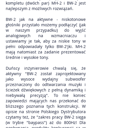
kompletu (dwóch par) MH-2 i BW-2 jest
najlepszym z możliwych rozwiązań.
BW-2 jak na aktywne - niskotonowe
głośniki przystało możemy podłączyć (jak
w naszym przypadku) do wyjść
analogowych na wzmacniaczu i
ustawiamy je tak, aby za niskie tony w
pełni odpowiadały tylko BW-2'jki. MH-2
mają natomiast za zadanie prezentować
średnie i wysokie tony.
Duńscy inżynierowie chwalą się, że
aktywny "BW-2 został zaprojektowany
jako wysoce wydajny subwoofer
przeznaczony do odtwarzania muzyki i
ścieżek dźwiękowych z pełną dynamiką i
niebywałą precyzją". To nie koniec
zapowiedzi mających nas przekonać do
bliższego poznania tych konstrukcji. W
opisie na stronie Polskiego Dystrybutora
czytamy też, że "zakres pracy BW-2 sięga
(w trybie "baypass") aż do 800Hz! Dla
porównania, produkty konkurencji są w