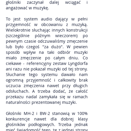
głośniki zaczynał dalej wciągać i
angażować w muzykę.
To jest system audio dający w pełni
przyjemność w obcowaniu z muzyką.
Wielokrotnie słuchając innych konstrukcji
(szczególnie późnym wieczorem) po
pewnym czasie odczuwaliśmy zmęczenie
lub było czegoś "za dużo". W pewien
sposób wpływ na taki odbiór muzyki
miało zmęczenie po całym dniu. Co
ciekawe - referencyjny zestaw Lyngdorfa
ani razu nie pokazał muzyki od tej strony.
Słuchanie tego systemu dawało nam
ogromną przyjemność i całkowity brak
uczucia zmęczenia nawet przy długich
odsłuchach. A trzeba dodać, że całość
przekazu nadal zamykała się w ramach
naturalności prezentowanej muzyki.
Głośniki MH-2 i BW-2 stanowią w 100%
konkurencje nawet dla dobrej klasy
głośników podłogowych. Trzeba jednak
mieć świadomość tego, że z jednej strony