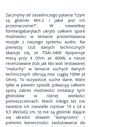
Zacznijmy od zasadniczego pytania "czym
są głośniki MH-2 i jakie jest ich
przeznaczenie?". W niewielkiej
formie/gabarytach ukryto całkiem spore
możliwości w temacie prezentowania
muzyki z naszego systemu audio. Na
pierwszy rzut danych technicznych
okazuje się, że TDAI-3400 dysponuje
mocą przy 4 Ohm aż 400W, a nasze
recenzowane (lub jak kto woli testowane)
"maluchy" w temacie suchych danych
technicznych oferują moc ciągłą 100W (4
Ohm). To oczywiście suche dane, które
tylko w pewien sposób pokazują całkiem
spory zakres możliwości instalacji tych
głośników w różnej wielkości
pomieszczeniach. Niech nikogo też nie
zwiedzie ich niewielki rozmiar 19 x 24 x
9,5 (WxSxG) cm, to nie są głośniki dające
się określić słowem "kompromis" i
pomimo konieczności zastosowania do