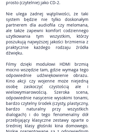
prosto (czytelnie) jako CD-2.
Nie ulega żadnej wątpliwości, że taki
system będzie nie tylko doskonałym
partnerem dla audiofila czy melomana,
ale także zapewni komfort codziennego
użytkowania tym wszystkim, którzy
poszukują najwyższej jakości brzmienia z
praktycznie każdego rodzaju źródła
dźwięku.
Filmy dzięki modułowi HDMI brzmią
mocno wszędzie tam, gdzie wymaga tego
odpowiednie udźwiękowienie obrazu.
Kino akcji czy wojenne może niejedną
osobę zaskoczyć czystością ale i
wielowymiarowością. Szeroka scena,
odpowiednie nasycenie wysokimi tonami,
bardzo czytelny środek (czysty, plastyczny,
bardzo naturalny przy wszystkich
dialogach) i do tego fenomenalny dół
przebijający klasyczne zestawy oparte o
średniej klasy głośniki kina domowego.
Niskie prezentowane są z odpowiednim