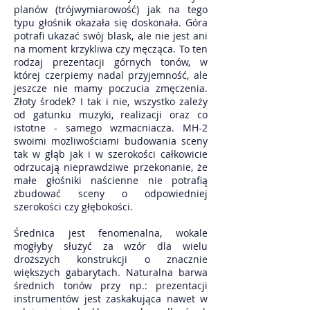
planów (trójwymiarowość) jak na tego
typu głośnik okazała się doskonała. Góra
potrafi ukazać swój blask, ale nie jest ani
na moment krzykliwa czy męcząca. To ten
rodzaj prezentacji górnych tonów, w
której czerpiemy nadal przyjemność, ale
jeszcze nie mamy poczucia zmęczenia.
Złoty środek? I tak i nie, wszystko zależy
od gatunku muzyki, realizacji oraz co
istotne - samego wzmacniacza. MH-2
swoimi możliwościami budowania sceny
tak w głąb jak i w szerokości całkowicie
odrzucają nieprawdziwe przekonanie, że
małe głośniki naścienne nie potrafią
zbudować sceny o odpowiedniej
szerokości czy głębokości.
Średnica jest fenomenalna, wokale
mogłyby służyć za wzór dla wielu
droższych konstrukcji o znacznie
większych gabarytach. Naturalna barwa
średnich tonów przy np.: prezentacji
instrumentów jest zaskakująca nawet w