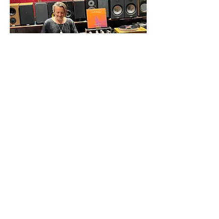
Grzech Piotrowski - Ministerstwie Dźwięku, Warszawa,
18.05.2024
Polecamy zapoznanie się z płyta: Grzech
Piotrowski - The Best Of , jest dostępna
zarówno na CD jak i na winylu.
Płyta dostępna na stronie wydawcy
DNA.AUDIO
, link poniżej :
Grzech Piotrowski - The Best Of