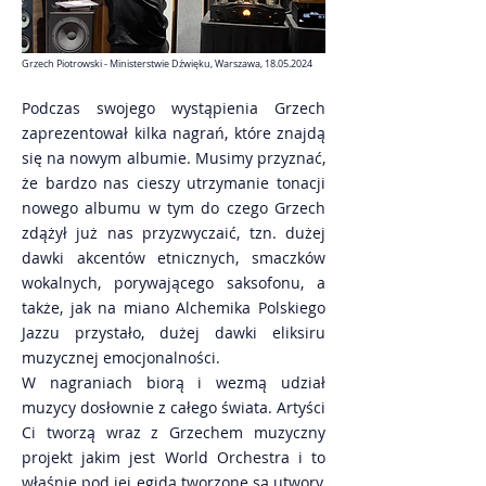
Grzech Piotrowski - Ministerstwie Dźwięku, Warszawa,
18.05.2024
Podczas swojego wystąpienia Grzech
zaprezentował kilka nagrań, które znajdą
się na nowym albumie. Musimy przyznać,
że bardzo nas cieszy utrzymanie tonacji
nowego albumu w tym do czego Grzech
zdążył już nas przyzwyczaić, tzn. dużej
dawki akcentów etnicznych, smaczków
wokalnych, porywającego saksofonu, a
także, jak na miano Alchemika Polskiego
Jazzu przystało, dużej dawki eliksiru
muzycznej emocjonalności.
W nagraniach biorą i wezmą udział
muzycy dosłownie z całego świata. Artyści
Ci tworzą wraz z Grzechem muzyczny
projekt jakim jest World Orchestra i to
właśnie pod jej egidą tworzone są utwory,