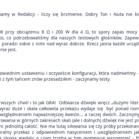
my w Redakcji - liczy się brzmienie. Dobry Ton i Nuta nie bi
 przy obciążeniu 8 Ω i 200 W dla 4 Ω, to spory zapas mocy n
to, co potrzebowaliśmy dla naszych testowych głośników. Zape
ze poradzi sobie z nimi nad wyraz dobrze. Rzecz jasna każde urzą
nie jest.
owiednim ustawieniu i oczywiście konfiguracji, która nadmieńmy -
że z tym tańcem znów przesadziłem - zaczynamy testy.
wszych chwil i to jak GRA! Odtwarza dźwięki wręcz „dużymi liter
wyraz duże i skala całkowita przekazu wydaje się być ponad nor
 uwzględnieniem najważniejszej kwestii... a raczej dwóch. Zaczni
owania w górnych zakresach skali (ale i dolnych) dźwięk nie jest 
ni jednolitą całość. Nie ma tutaj siłowania się czy próby przekona
lturalny przekaz z odpowiednim nasyceniem i uwzględnieniem ja
ga strona medalu o czym trzeba w tym momencie wspomnieć - PR