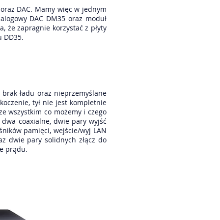
A oraz DAC. Mamy więc w jednym
analogowy DAC DM35 oraz moduł
, że zapragnie korzystać z płyty
u DD35.
o brak ładu oraz nieprzemyślane
oczenie, tył nie jest kompletnie
, ze wszystkim co możemy i czego
 dwa coaxialne, dwie pary wyjść
śników pamięci, wejście/wyj LAN
z dwie pary solidnych złącz do
ie prądu.