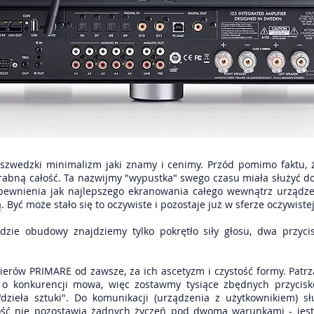
szwedzki minimalizm jaki znamy i cenimy. Przód pomimo faktu, 
rabną całość. Ta nazwijmy "wypustka" swego czasu miała służyć 
pewnienia jak najlepszego ekranowania całego wewnątrz urządze
 Być może stało się to oczywiste i pozostaje już w sferze oczywistej
zie obudowy znajdziemy tylko pokrętło siły głosu, dwa przycis
ynierów PRIMARE od zawsze, za ich ascetyzm i czystość formy. Patr
ie o konkurencji mowa, więc zostawmy tysiące zbędnych przyci
"dzieła sztuki". Do komunikacji (urządzenia z użytkownikiem) 
ność nie pozostawia żadnych życzeń pod dwoma warunkami - jest