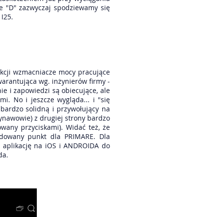
ie "D" zazwyczaj spodziewamy się
I25.
kcji wzmacniacze mocy pracujące
arantująca wg. inżynierów firmy -
e i zapowiedzi są obiecujące, ale
i. No i jeszcze wygląda... i "się
bardzo solidną i przywołujący na
dynawowie) z drugiej strony bardzo
owany przyciskami). Widać też, że
cydowany punkt dla PRIMARE. Dla
 aplikację na iOS i ANDROIDA do
da.