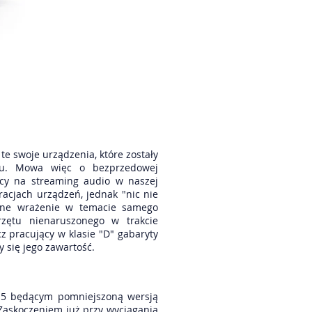
e swoje urządzenia, które zostały
ku. Mowa więc o bezprzedowej
ący na streaming audio w naszej
acjach urządzeń, jednak "nic nie
ywne wrażenie w temacie samego
zętu nienaruszonego w trakcie
 pracujący w klasie "D" gabaryty
y się jego zawartość.
15 będącym pomniejszoną wersją
Zaskoczeniem już przy wyciągania