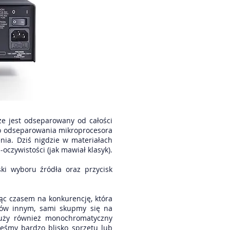
że jest odseparowany od całości
do odseparowania mikroprocesora
nia. Dziś nigdzie w materiałach
-oczywistości (jak mawiał klasyk).
ki wyboru źródła oraz przycisk
ząc czasem na konkurencję, która
sków innym, sami skupmy się na
służy również monochromatyczny
eśmy bardzo blisko sprzętu lub