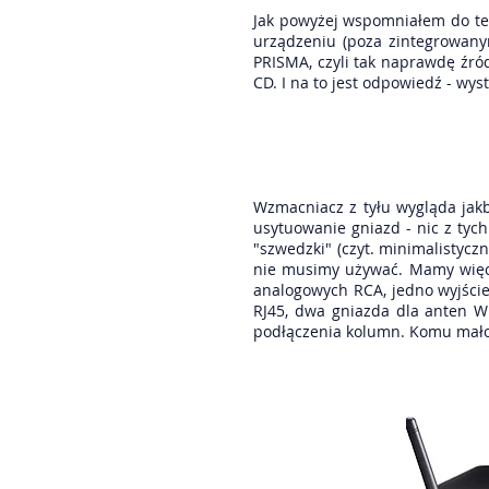
Jak powyżej wspomniałem do te
urządzeniu (poza zintegrowan
PRISMA, czyli tak naprawdę źród
CD. I na to jest odpowiedź - wy
Wzmacniacz z tyłu wygląda jakb
usytuowanie gniazd - nic z tych
"szwedzki" (czyt. minimalistyc
nie musimy używać. Mamy więc:
analogowych RCA, jedno wyjście
RJ45, dwa gniazda dla anten W
podłączenia kolumn. Komu mało z