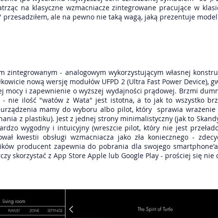
atrząc na klasyczne wzmacniacze zintegrowane pracujące w klas
ą" przesadziłem, ale na pewno nie taką wagą, jaką prezentuje model 
em zintegrowanym - analogowym wykorzystującym własnej konstru
łkowicie nową wersję modułów UFPD 2 (Ultra Fast Power Device), gw
cej mocy i zapewnienie o wyższej wydajności prądowej. Brzmi dumni
- nie ilość "watów z Wata" jest istotna, a to jak to wszystko brzm
 urządzenia mamy do wyboru albo pilot, który sprawia wrażenie 
nia z plastiku). Jest z jednej strony minimalistyczny (jak to Skan
ardzo wygodny i intuicyjny (wreszcie pilot, który nie jest przeład
ował kwestii obsługi wzmacniacza jako zła koniecznego - zde
ików producent zapewnia do pobrania dla swojego smartphone'a
zy skorzystać z App Store Apple lub Google Play - prościej się nie 