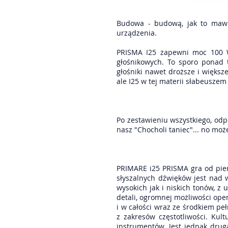
Budowa - budową, jak to mawia
urządzenia.
PRISMA I25 zapewni moc 100 W
głośnikowych. To sporo ponad 
głośniki nawet droższe i więks
ale I25 w tej materii słabeuszem 
Po zestawieniu wszystkiego, odp
nasz "Chocholi taniec"... no mo
PRIMARE i25 PRISMA gra od pier
słyszalnych dźwięków jest nad 
wysokich jak i niskich tonów, z
detali, ogromnej możliwości oper
i w całości wraz ze środkiem peł
z zakresów częstotliwości. Ku
instrumentów. Jest jednak dru