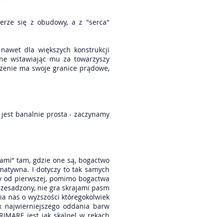
erze się z obudowy, a z "serca"
awet dla większych konstrukcji
wne wstawiając mu za towarzyszy
dzenie ma swoje granice prądowe,
 jest banalnie prosta - zaczynamy
ami” tam, gdzie one są, bogactwo
matywna. I dotyczy to tak samych
jmy od pierwszej, pomimo bogactwa
przesadzony, nie gra skrajami pasm
nia nas o wyższości któregokolwiek
k najwierniejszego oddania barw
IMARE jest jak skalpel w rękach