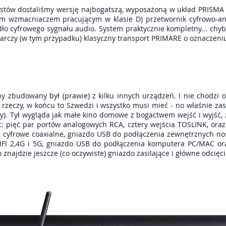
stów dostaliśmy wersję najbogatszą, wyposażoną w układ PRISM
ym wzmacniaczem pracującym w klasie D) przetwornik cyfrowo-
ło cyfrowego sygnału audio. System praktycznie kompletny... chyba
starczy (w tym przypadku) klasyczny transport PRIMARE o oznaczeni
y zbudowany był (prawie) z kilku innych urządzeń. I nie chodzi 
 rzeczy, w końcu to Szwedzi i wszystko musi mieć - no właśnie zask
zny). Tył wygląda jak małe kino domowe z bogactwem wejść i wyjść
 pięć par portów analogowych RCA, cztery wejścia TOSLINK, oraz
 cyfrowe coaxialne, gniazdo USB do podłączenia zewnętrznych no
IFI 2,4G i 5G, gniazdo USB do podłączenia komputera PC/MAC ora
najdzie jeszcze (co oczywiste) gniazdo zasilające i główne odcięc