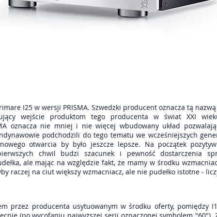
rimare I25 w wersji PRISMA. Szwedzki producent oznacza tą nazwą t
jący wejście produktom tego producenta w świat XXI wie
SMA oznacza nie mniej i nie więcej wbudowany układ pozwalaj
andynawowie podchodzili do tego tematu we wcześniejszych gener
 nowego otwarcia by było jeszcze lepsze. Na początek pozyt
pierwszych chwil budzi szacunek i pewność dostarczenia spr
udełka, ale mając na względzie fakt, że mamy w środku wzmacniacz
 raczej na ciut większy wzmacniacz, ale nie pudełko istotne - licz
tem przez producenta usytuowanym w środku oferty, pomiędzy I
ecnie (po wycofaniu najwyższej serii oznaczonej symbolem "60"). 