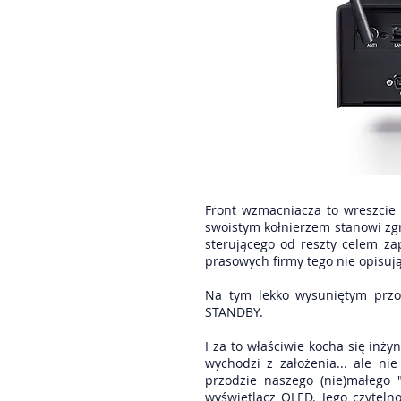
Front wzmacniacza to wreszcie 
swoistym kołnierzem stanowi zg
sterującego od reszty celem za
prasowych firmy tego nie opisują.
Na tym lekko wysuniętym przod
STANDBY.
I za to właściwie kocha się inż
wychodzi z założenia... ale n
przodzie naszego (nie)małego 
wyświetlacz OLED. Jego czytel