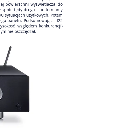
łej powierzchni wyświetlacza, do
esztą nie tędy droga - po to mamy
lku sytuacjach użytkowych. Potem
wego panelu. Podsumowując - I25
ysokość względem konkurencji)
zym nie oszczędzał.