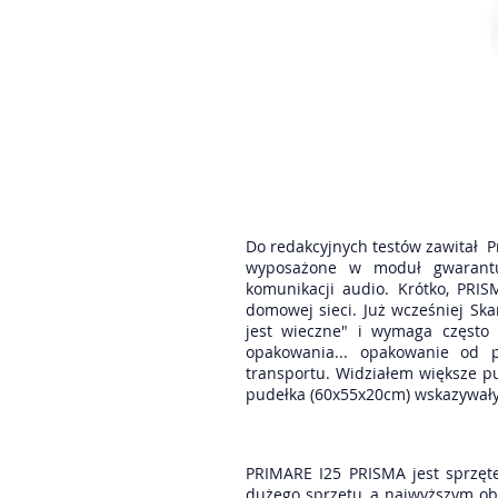
Do redakcyjnych testów zawitał P
wyposażone w moduł gwarantu
komunikacji audio. Krótko, PRI
domowej sieci. Już wcześniej Sk
jest wieczne" i wymaga często
opakowania... opakowanie od 
transportu. Widziałem większe p
pudełka (60x55x20cm) wskazywałyby
PRIMARE I25 PRISMA jest sprzę
dużego sprzętu, a najwyższym ob