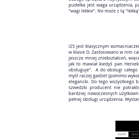
pudełka jest waga urządzenia, p
"wagi lekkie". No może z tą "lekk
I25 jest klasycznym wzmacniacz
w klasie D. Zastosowano w nim ca
jeszcze mniej zniekształceń, wię
jak to mawiał kiedyś pan Heniek 
obsługuje". A do obsługi całego
myśl raczej gadżet (pomimo wykona
elegancki. Do tego wszystkiego b
szwedzki producent nie potrakt
bardziej nowoczesnych użytkown
pełnej obsługi urządzenia. Wystarc