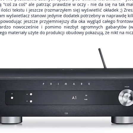
 "coś za coś" ale patrząc prawdzie w oczy - nie da się na tak ma
lości tekstu i jeszcze (rozmarzyłem się) wyświetlić okładek ;) Zr
- sam wyświetlacz stanowi jedynie dodatek potrzebny w naprawdę ki
 powodując jeszcze przyjemniejszy dla oka wygląd całego fronto
bardzo nowocześnie i pomimo niezbyt ogromnych gabarytów (w
go materiały użyte do produkcji obudowy pokazują, że nikt na nic