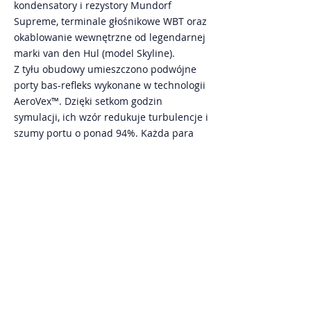
kondensatory i rezystory Mundorf
Supreme, terminale głośnikowe WBT oraz
okablowanie wewnętrzne od legendarnej
marki van den Hul (model Skyline).
Z tyłu obudowy umieszczono podwójne
porty bas-refleks wykonane w technologii
AeroVex™. Dzięki setkom godzin
symulacji, ich wzór redukuje turbulencje i
szumy portu o ponad 94%. Każda para
posiada również indywidualnie
numerowaną, aluminiową płytę terminali,
co podkreśla jej limitowany charakter.