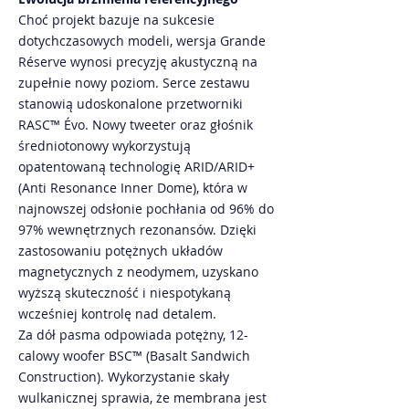
Choć projekt bazuje na sukcesie
dotychczasowych modeli, wersja Grande
Réserve wynosi precyzję akustyczną na
zupełnie nowy poziom. Serce zestawu
stanowią udoskonalone przetworniki
RASC™ Évo. Nowy tweeter oraz głośnik
średniotonowy wykorzystują
opatentowaną technologię ARID/ARID+
(Anti Resonance Inner Dome), która w
najnowszej odsłonie pochłania od 96% do
97% wewnętrznych rezonansów. Dzięki
zastosowaniu potężnych układów
magnetycznych z neodymem, uzyskano
wyższą skuteczność i niespotykaną
wcześniej kontrolę nad detalem.
Za dół pasma odpowiada potężny, 12-
calowy woofer BSC™ (Basalt Sandwich
Construction). Wykorzystanie skały
wulkanicznej sprawia, że membrana jest