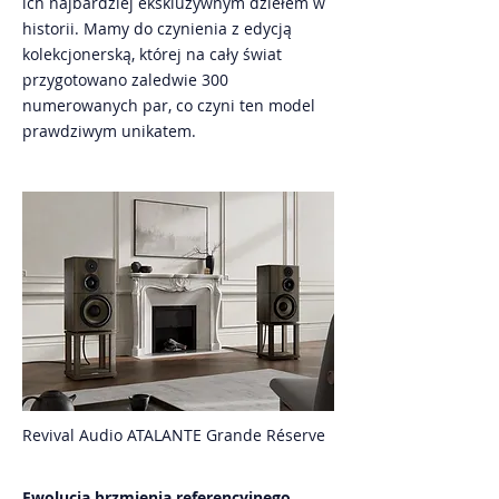
ich najbardziej ekskluzywnym dziełem w
historii. Mamy do czynienia z edycją
kolekcjonerską, której na cały świat
przygotowano zaledwie 300
numerowanych par, co czyni ten model
prawdziwym unikatem.
Revival Audio ATALANTE Grande Réserve
Ewolucja brzmienia referencyjnego