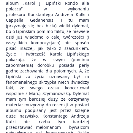
album „Karol J. Lipiński Rondo alla
polacca” w wykonaniu
profesora Konstantego Andrzeja Kulki i
Cappella Gedanensis. I tu mam
(przyznaję się bez bicia) wielki dylemat,
bo o Lipińskim pomimo faktu, że niewiele
dziś już wiadomo o całej twórczości (i
wszystkich kompozycjach) nie sposób
pisać inaczej, jak tylko z szacunkiem.
Życie i twórczość Karola Lipińskiego
pokazują, że w swym (pomimo
zapomnienia) dorobku posiada perły
godne zachowania dla potomnych. A, że
Lipiński za życia uznawany był za
fenomenalnego skrzypka niech świadczy
fakt, że swego czasu koncertował
wspólnie z Marią Szymanowską. Dylemat
mam tym bardziej duży, że otrzymany
materiał muzyczny do recenzji w postaci
albumu podpisany jest przez kolejne
duże nazwisko. Konstantego Andrzeja
Kulki nie trzeba tym bardziej
przedstawiać melomanom i bywalcom
największych sal koncertowych (także