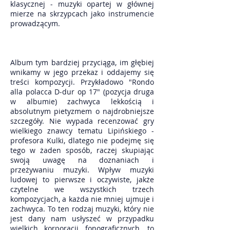
klasycznej - muzyki opartej w głównej
mierze na skrzypcach jako instrumencie
prowadzącym.
Album tym bardziej przyciąga, im głębiej
wnikamy w jego przekaz i oddajemy się
treści kompozycji. Przykładowo "Rondo
alla polacca D-dur op 17" (pozycja druga
w albumie) zachwyca lekkością i
absolutnym pietyzmem o najdrobniejsze
szczegóły. Nie wypada recenzować gry
wielkiego znawcy tematu Lipińskiego -
profesora Kulki, dlatego nie podejmę się
tego w żaden sposób, raczej skupiając
swoją uwagę na doznaniach i
przeżywaniu muzyki. Wpływ muzyki
ludowej to pierwsze i oczywiste, jakże
czytelne we wszystkich trzech
kompozycjach, a każda nie mniej ujmuje i
zachwyca. To ten rodzaj muzyki, który nie
jest dany nam usłyszeć w przypadku
wielkich korporacji fonograficznych, to