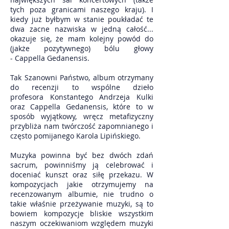
tych poza granicami naszego kraju). I
kiedy już byłbym w stanie poukładać te
dwa zacne nazwiska w jedną całość...
okazuje się, że mam kolejny powód do
(jakże pozytywnego) bólu głowy
- Cappella Gedanensis.
Tak Szanowni Państwo, album otrzymany
do recenzji to wspólne dzieło
profesora Konstantego Andrzeja Kulki
oraz Cappella Gedanensis, które to w
sposób wyjątkowy, wręcz metafizyczny
przybliża nam twórczość zapomnianego i
często pomijanego Karola Lipińskiego.
Muzyka powinna być bez dwóch zdań
sacrum, powinniśmy ją celebrować i
doceniać kunszt oraz siłę przekazu. W
kompozycjach jakie otrzymujemy na
recenzowanym albumie, nie trudno o
takie właśnie przeżywanie muzyki, są to
bowiem kompozycje bliskie wszystkim
naszym oczekiwaniom względem muzyki