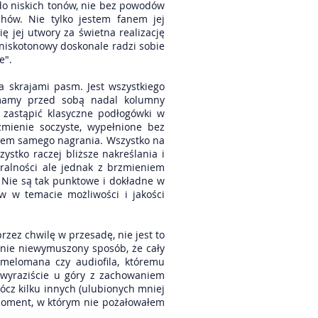
do niskich tonów, nie bez powodów
ów. Nie tylko jestem fanem jej
 jej utwory za świetna realizację
k niskotonowy doskonale radzi sobie
e".
a skrajami pasm. Jest wszystkiego
mamy przed sobą nadal kolumny
 zastąpić klasyczne podłogówki w
zmienie soczyste, wypełnione bez
iałem samego nagrania. Wszystko na
ystko raczej bliższe nakreślania i
ralności ale jednak z brzmieniem
Nie są tak punktowe i dokładne w
 w temacie możliwości i jakości
zez chwilę w przesadę, nie jest to
śnie niewymuszony sposób, że cały
 melomana czy audiofila, któremu
 wyraziście u góry z zachowaniem
ócz kilku innych (ulubionych mniej
 moment, w którym nie pożałowałem