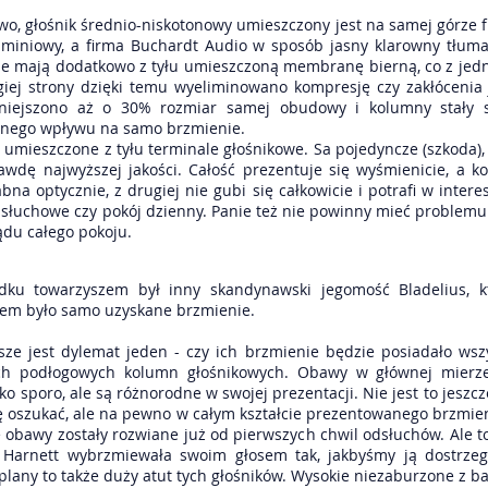
o, głośnik średnio-niskotonowy umieszczony jest na samej górze 
luminiowy, a firma Buchardt Audio w sposób jasny klarowny tłum
e mają dodatkowo z tyłu umieszczoną membranę bierną, co z jedne
giej strony dzięki temu wyeliminowano kompresję czy zakłócenia
zmniejszono aż o 30% rozmiar samej obudowy i kolumny stały 
ywnego wpływu na samo brzmienie.
umieszczone z tyłu terminale głośnikowe. Sa pojedyncze (szkoda), 
dę najwyższej jakości. Całość prezentuje się wyśmienicie, a
abna optycznie, z drugiej nie gubi się całkowicie i potrafi w inte
słuchowe czy pokój dzienny. Panie też nie powinny mieć problemu
ądu całego pokoju.
u towarzyszem był inny skandynawski jegomość Bladelius, kt
dem było samo uzyskane brzmienie.
e jest dylemat jeden - czy ich brzmienie będzie posiadało wszys
ch podłogowych kolumn głośnikowych. Obawy w głównej mierze
lko sporo, ale są różnorodne w swojej prezentacji. Nie jest to jesz
o się oszukać, ale na pewno w całym kształcie prezentowanego brzmie
ie obawy zostały rozwiane już od pierwszych chwil odsłuchów. Ale 
 Harnett wybrzmiewała swoim głosem tak, jakbyśmy ją dostrzega
 plany to także duży atut tych głośników. Wysokie niezaburzone z b