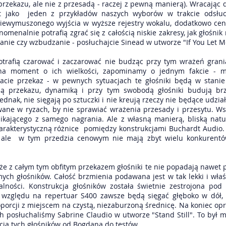
rzekazu, ale nie z przesadą - raczej z pewną manierą). Wracając 
 jako jeden z przykładów naszych wyborów w trakcie odsłuch
niewymuszonego wyjścia w wyższe rejestry wokalu, dodatkowo cenię
enomenalnie potrafią zgrać się z całością niskie zakresy, jak głośni
nie czy wzbudzanie - posłuchajcie Sinead w utworze "If You Let M
potrafią czarować i zaczarować nie budząc przy tym wrażeń grani
na moment o ich wielkości, zapominamy o jednym fakcie - 
tacie przekaz - w pewnych sytuacjach te głośniki będą w stanie
cią przekazu, dynamiką i przy tym swobodą głośniki budują br
nak, nie sięgają po sztuczki i nie kreują rzeczy nie będące udz
ane w ryzach, by nie sprawiać wrażenia przesady i przesytu. Wsz
ikającego z samego nagrania. Ale z własną manierą, bliską natu
rakterystyczną różnice pomiędzy konstrukcjami Buchardt Audio. 
, ale w tym przedzia cenowym nie mają zbyt wielu konkurentów
że z całym tym obfitym przekazem głośniki te nie popadają nawet pr
h głośników. Całość brzmienia podawana jest w tak lekki i wła
lności. Konstrukcja głośników została świetnie zestrojona pod
względu na repertuar S400 zawsze będą sięgać głęboko w dół,
porcji z miejscem na czystą, niezaburzoną średnicę. Na koniec opr
h posłuchaliśmy Sabrine Claudio w utworze "Stand Still". To był
cia tych głośników od Bogdana do testów.