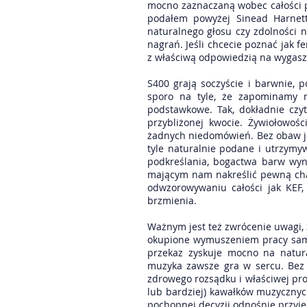
mocno zaznaczaną wobec całości p
podałem powyżej Sinead Harnett
naturalnego głosu czy zdolności 
nagrań. Jeśli chcecie poznać jak f
z właściwą odpowiedzią na wygasza
S400 grają soczyście i barwnie, 
sporo na tyle, że zapominamy 
podstawkowe. Tak, dokładnie czy
przybliżonej kwocie. Żywiołowoś
żadnych niedomówień. Bez obaw jed
tyle naturalnie podane i utrzymyw
podkreślania, bogactwa barw wyn
mającym nam nakreślić pewną cha
odwzorowywaniu całości jak KEF
brzmienia.
Ważnym jest też zwrócenie uwagi, 
okupione wymuszeniem pracy samyc
przekaz zyskuje mocno na natura
muzyka zawsze gra w sercu. Bez 
zdrowego rozsądku i właściwej pro
lub bardziej) kawałków muzycznyc
pochopnej decyzji odnośnie przyję