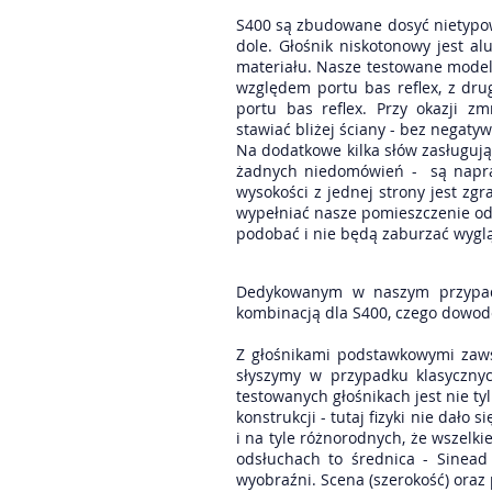
S400 są zbudowane dosyć nietypow
dole. Głośnik niskotonowy jest a
materiału. Nasze testowane model
względem portu bas reflex, z dru
portu bas reflex. Przy okazji 
stawiać bliżej ściany - bez negat
Na dodatkowe kilka słów zasługują 
żadnych niedomówień - są napraw
wysokości z jednej strony jest zgr
wypełniać nasze pomieszczenie od
podobać i nie będą zaburzać wygl
Dedykowanym w naszym przypadk
kombinacją dla S400, czego dowo
Z głośnikami podstawkowymi zawsz
słyszymy w przypadku klasyczny
testowanych głośnikach jest nie ty
konstrukcji - tutaj fizyki nie dał
i na tyle różnorodnych, że wszelk
odsłuchach to średnica - Sinead
wyobraźni. Scena (szerokość) oraz