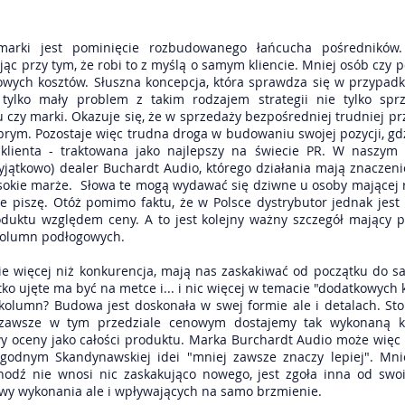
marki jest pominięcie rozbudowanego łańcucha pośredników
jąc przy tym, że robi to z myślą o samym kliencie. Mniej osób cz
owych kosztów. Słuszna koncepcja, która sprawdza się w przypa
t tylko mały problem z takim rodzajem strategii nie tylko spr
zy marki. Okazuje się, że w sprzedaży bezpośredniej trudniej pr
rym. Pozostaje więc trudna droga w budowaniu swojej pozycji, g
klienta - traktowana jako najlepszy na świecie PR. W naszym
yjątkowo) dealer Buchardt Audio, którego działania mają znaczeni
sokie marże. Słowa te mogą wydawać się dziwne u osoby mającej r
 piszę. Otóż pomimo faktu, że w Polsce dystrybutor jednak jest 
oduktu względem ceny. A to jest kolejny ważny szczegół mający
kolumn podłogowych.
ie więcej niż konkurencja, mają nas zaskakiwać od początku do 
o ujęte ma być na metce i... i nic więcej w temacie "dodatkowych 
kolumn? Budowa jest doskonała w swej formie ale i detalach. Sto
zawsze w tym przedziale cenowym dostajemy tak wykonaną k
wy oceny jako całości produktu. Marka Burchardt Audio może więc 
m godnym Skandynawskiej idei "mniej zawsze znaczy lepiej". Mn
chodź nie wnosi nic zaskakująco nowego, jest zgoła inna od sw
wy wykonania ale i wpływających na samo brzmienie.