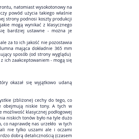
frontu, natomiast wysokotonowy na
aczy powód użycia takiego właśnie
j strony podnosi koszty produkcji
 jakie mogą wynikać z klasycznego
się bardziej ustawne - można je
ale za to ich jakość nie pozostawia
 kolumna mająca dokładnie 365 mm
resujący sposób (od strony wyglądu)
 z ich zaakceptowaniem - mogą się
óry okazał się wyjątkowo udaną
tkie (zbliżone) cechy do tego, co
 obejmują niskie tony. A tych w
cze możliwość klasycznej podłogowej
nia niskich tonów było na tyle dużo
to, co naprawdę nas urzekło w tych
li nie tylko uszami ale i oczami
ardzo dobrą detalicznością (czasem