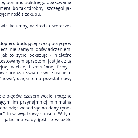
iele, pomimo solidnego opakowania
ent, bo tak "drobny" szczegół jak
zyjemność z zakupu.
dwie kolumny, w środku woreczek
 dopiero budującej swoją pozycję w
, lecz nie samym doświadczeniem.
jak to życie pokazuje - niektóre
 testowanym sprzętem jest jak z tą
nej wielkiej i zasłużonej firmy -
owił pokazać światu swoje osobiste
 "nowe", dzięki temu powstał nowy
le błędów, czasem wcale. Potężne
jącym im przynajmniej minimalną
otrzeba więc wchodząc na dany rynek
ać" to w wyjątkowy sposób. W tym
- jakie ma wady (jeśli je w ogóle