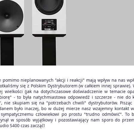
 pomimo nieplanowanych "akcji i reakcji" mają wpływ na nas wpływ
otkaliśmy się z Polskim Dystrybutorem (w całkiem innej sprawie)
iej wielkości (jak na dotychczasowe doświadczenie w temacie op
, biorę" - to była natychmiastowa odpowiedź i szczerze - nie do
, nie skupiam się na "potrzebach chwili" dystrybutorów. Pisząc
ogdanem było inaczej, bo w dużej mierze nasz wzajemny kontakt 
ak sympatycznemu człowiekowi po prostu "trudno odmówić". To 
płynął w sposób wyjątkowy i pozostawiający nam sporo do prze
udio S400 czas zacząć!