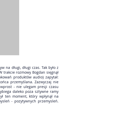
 na długi, długi czas. Tak było z
. W trakcie rozmowy Bogdan sięgnął
akowań produktów audio) zapytał:
 końca przemyślana. Zazwyczaj nie
 wprost - nie ulegam presji czasu
wybiega daleko poza sztywne ramy
był ten moment, który wpłynął na
mysleń - pozytywnych przemysleń.