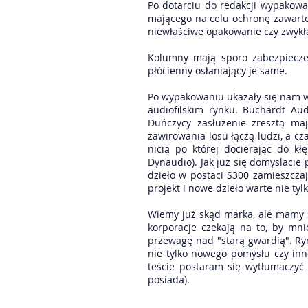
Po dotarciu do redakcji wypakowa
mającego na celu ochronę zawarto
niewłaściwe opakowanie czy zwykł
Kolumny mają sporo zabezpiecze
płócienny osłaniający je same.
Po wypakowaniu ukazały się nam w 
audiofilskim rynku. Buchardt Au
Duńczycy zasłużenie zresztą maj
zawirowania losu łączą ludzi, a c
nicią po której docierając do kł
Dynaudio). Jak już się domyslacie
dzieło w postaci S300 zamieszcza
projekt i nowe dzieło warte nie ty
Wiemy już skąd marka, ale mamy 
korporacje czekają na to, by m
przewagę nad "starą gwardią". Ryne
nie tylko nowego pomysłu czy in
teście postaram się wytłumaczyć 
posiada).