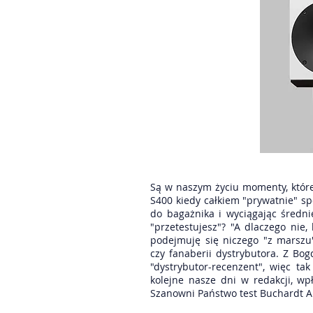
Są w naszym życiu momenty, które
S400 kiedy całkiem "prywatnie" sp
do bagażnika i wyciągając średn
"przetestujesz"? "A dlaczego nie
podejmuję się niczego "z marszu"
czy fanaberii dystrybutora. Z B
"dystrybutor-recenzent", więc t
kolejne nasze dni w redakcji, w
Szanowni Państwo test Buchardt A