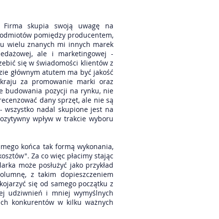
. Firma skupia swoją uwagę na
y podmiotów pomiędzy producentem,
dku wielu znanych mi innych marek
zedażowej, ale i marketingowej -
zebić się w świadomości klientów z
dzie głównym atutem ma być jakość
 kraju za promowanie marki oraz
e budowania pozycji na rynku, nie
ecenzować dany sprzęt, ale nie są
- wszystko nadal skupione jest na
 pozytywny wpływ w trakcie wyboru
samego końca tak formą wykonania,
kosztów". Za co więc płacimy stając
larka może posłużyć jako przykład
olumnę, z takim dopieszczeniem
kojarzyć się od samego początku z
iej udziwnień i mniej wymyślnych
oich konkurentów w kilku ważnych