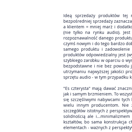
Ideą sprzedaży produktów tej 
bezpośredniej sprzedaży zaznacza
a klientem = mniej marż i dodatk
(nie tylko na rynku audio). Jes
rozpoznawalność danego produktu c
czymś nowym i do tego bardzo dob
samego produktu i zadowolenie 
produktów odpowiedzialny jest (w
szybkiego zarobku w oparciu o wy
bezpodstawne i nie bez powodu je
utrzymaniu najwyższej jakości pr
sprzętu audio - w tym przypadku 
"Es czterysta" mają dawać znaczn
jak i samym brzmieniem. To wszystk
się szczęśliwymi nabywcami tych 
wielu innym producentom. Nie 
szczegółów istotnych z perspekty
solidnością ale i...minimalizme
kształtów, bo sama konstrukcja 
elementach - ważnych z perspekty