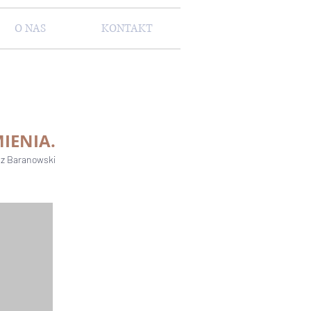
O NAS
KONTAKT
IENIA.
sz Baranowski