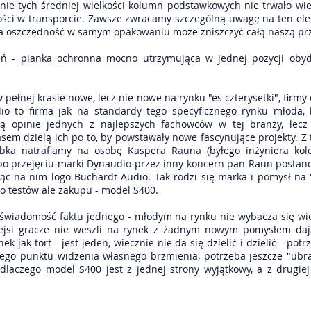
nie tych średniej wielkości kolumn podstawkowych nie trwało w
ści w transporcie. Zawsze zwracamy szczególną uwagę na ten elem
a oszczędność w samym opakowaniu może zniszczyć całą naszą pr
ń - pianka ochronna mocno utrzymująca w jednej pozycji oby
pełnej krasie nowe, lecz nie nowe na rynku "es czterysetki", firmy
dio to firma jak na standardy tego specyficznego rynku młoda
ą opinie jednych z najlepszych fachowców w tej branży, lecz 
zasem dzielą ich po to, by powstawały nowe fascynujące projekty. Z
ębka natrafiamy na osobę Kaspera Rauna (byłego inżyniera kolej
 po przejęciu marki Dynaudio przez inny koncern pan Raun postan
jąc na nim logo Buchardt Audio. Tak rodzi się marka i pomysł na
lko testów ale zakupu - model S400.
świadomość faktu jednego - młodym na rynku nie wybacza się wie
niejsi gracze nie weszli na rynek z żadnym nowym pomysłem da
k jak tort - jest jeden, wiecznie nie da się dzielić i dzielić - p
nego punktu widzenia własnego brzmienia, potrzeba jeszcze "ubr
dlaczego model S400 jest z jednej strony wyjątkowy, a z drugiej 